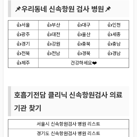
📌우리동네 신속항원 검사 병원
📌
👍서울
👍부산
👍대구
👍인천
👍광주
👍대전
👍울산
👍세종
👍경기
👍강원
👍충북
👍충남
👍전북
👍전남
👍경북
👍경남
👍제주
건강하세요❤️
호흡기전담 클리닉 신속항원검사 의료
기관 찾기
서울시 신속항원검사 병원 리스트
경기도 신속항원검사 병원 리스트