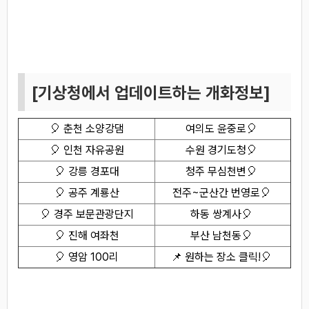
벚꽃 CCTV 바로보기 모음
[기상청에서 업데이트하는 개화정보]
🎈
춘천 소양강댐
여의도 윤중로
🎈
🎈
인천 자유공원
수원 경기도청
🎈
🎈
강릉 경포대
청주 무심천변
🎈
🎈
공주 계룡산
전주~군산간 번영로
🎈
🎈
경주 보문관광단지
하동 쌍계사
🎈
🎈
진해 여좌천
부산 남천동
🎈
🎈
영암 100리
📌 원하는 장소 클릭!
🎈