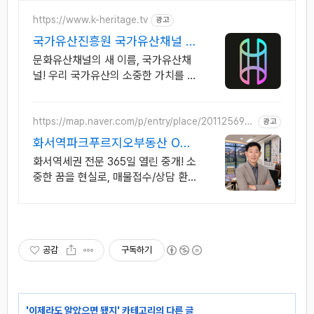
https://www.k-heritage.tv
광고
국가유산진흥원 국가유산채널 한
국의 세계유산 영상
문화유산채널의 새 이름, 국가유산채
널! 우리 국가유산의 소중한 가치를 전
합니다
https://map.naver.com/p/entry/place/201125698
광고
0
화서역파크푸르지오부동산 O31
258 8949
화서역세권 전문 365일 열린 중개! 소
중한 꿈을 현실로, 매물접수/상담 환
영
공감
구독하기
'
이제라도 알았으면 됐지
' 카테고리의 다른 글