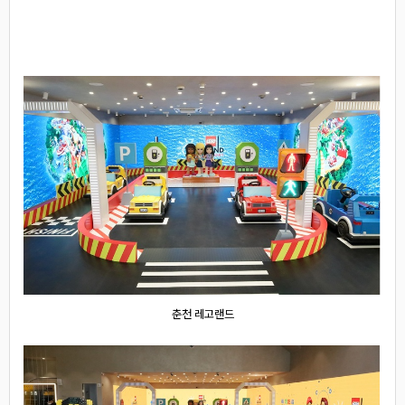
춘천 레고랜드